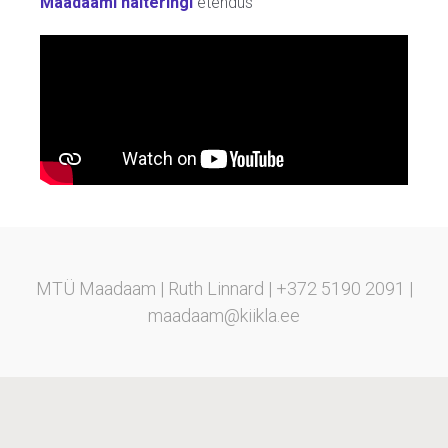
Maadaami näiteringi
etendus
MTÜ Maadaam | Ruth Linnard | +372 5190 2091 |
maadaam@kiikla.ee