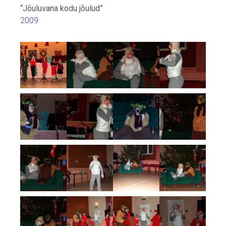
“Jõuluvana kodu jõulud”
2009